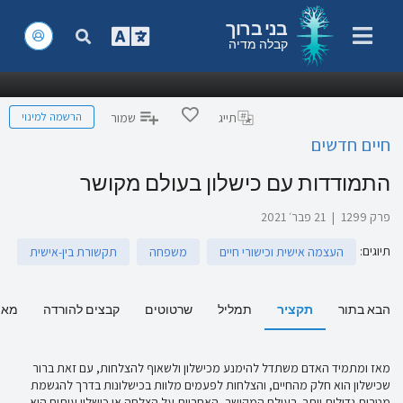
בני ברוך
קבלה מדיה
הרשמה למינוי
תייג
שמור
חיים חדשים
התמודדות עם כישלון בעולם מקושר
פרק 1299
|
21 פבר׳ 2021
תיוגים
:
העצמה אישית וכישורי חיים
משפחה
תקשורת בין-אישית
הבא בתור
תקציר
תמליל
שרטוטים
קבצים להורדה
מאמ
מאז ומתמיד האדם משתדל להימנע מכישלון ולשאוף להצלחות, עם זאת ברור
שכישלון הוא חלק מהחיים, והצלחות לפעמים מלוות בכישלונות בדרך להגשמת
מטרות גדולות יותר. בעולם המקושר, האחריות על הצלחה או כישלון עיתים היא