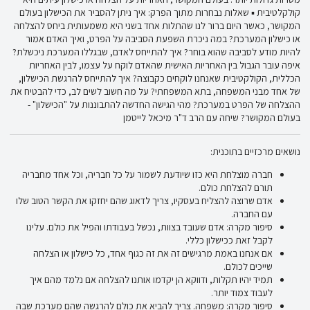
קולקלטיבית ▪ שאלות נבחרות מתוך הפרק: איך ניתן להסביר את הכישלון בעולם
המקושר, כאשר היום ברור לנו שהתלות אחד בשני היא משמעותית ביחס להצלחה
או כישלון המערכת? במה ניכרת השפעת הסביבה על הפרט, ואיך האדם אמור
להיות מודע לסביבה שהוא בוחר? איך להתייחס לאדם, שבגללו המערכת ניכשלת?
איפה עובר הגבול בין האחריות האישית שהאדם לוקח על עצמו, לבין האחריות
הכללית, הקולקטיבית שאנחנו לוקחים כקבוצה? איך להתייחס להרגשת הכישלון,
של אחד מבני המשפחה, בתא המשפחתי? על מה חשוב לשים לב, כדי להבטיח את
ההצלחה של הפרט במערכת? מהי הגישה החדשה להתבוננות על "הכישלון" -
בעולם המקושר? שיחה עם הרב ד"ר מיכאל לייטמן
נושאים מרכזיים בתוכנית:
חברה מוצלחת היא כזו שיודעת לשמור על כל חבריה, וכל אחד מחבריה
תורם להצלחת כולם.
אדם שרוצה להצליח בעסקיו, צריך לדאוג שהם יחזקו את הקשר הטוב שלו
עם החברה.
סיפור מקרה: אדם שעובד בצוות, נכשל בעבודתו והפיל את כולם. עלינו
לקבל זאת ככישלון כללי.
אם אנחנו באמת מרגישים זה את זה כגוף אחד, כל כישלון או הצלחה
שייכים לכולם.
תמיד יהיו תקלות, ודווקא הן יקדמו אותנו להצלחה אם נלמד מהם איך
לעבוד צמוד יותר.
סיפור מקרה: משפחה. צריך להביא את כולם להרגשה שהם מערכת שבה