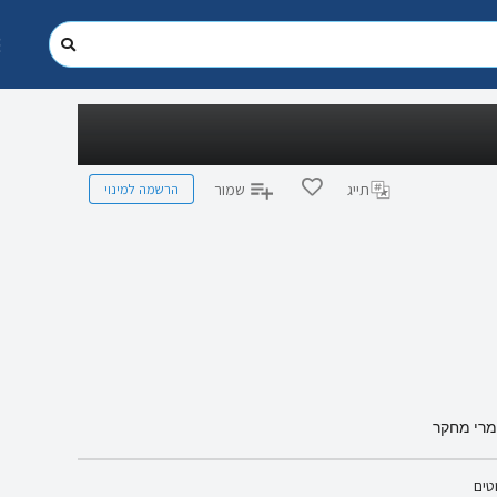
הרשמה למינוי
תייג
שמור
מרי מחקר
טים