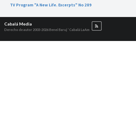
TV Program "A New Life. Excerpts" No 289
Cabalá Media
Derecho de autor 2003-2026
Benei Baruj ‘ Cabalá LaAm