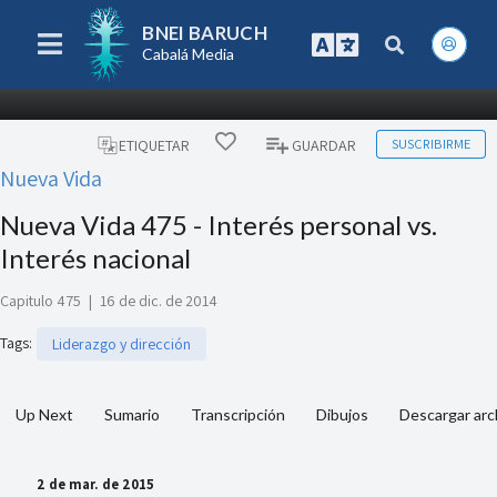
BNEI BARUCH
Cabalá Media
SUSCRIBIRME
ETIQUETAR
GUARDAR
Nueva Vida
Nueva Vida 475 - Interés personal vs.
Interés nacional
Capitulo 475
|
16 de dic. de 2014
Tags
:
Liderazgo y dirección
Up Next
Sumario
Transcripción
Dibujos
Descargar arc
2 de mar. de 2015