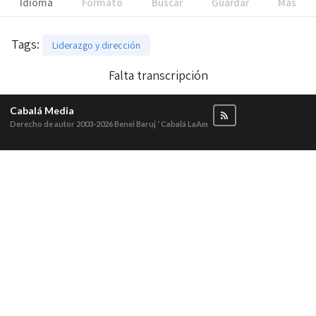
Idioma
Formato
Buscar
Guardar
Más
Tags
:
Liderazgo y dirección
Falta transcripción
Cabalá Media
Derecho de autor 2003-2026
Benei Baruj ‘ Cabalá LaAm