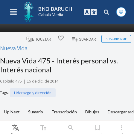
BNEI BARUCH
Cabalá Media
SUSCRIBIRME
ETIQUETAR
GUARDAR
Nueva Vida
Nueva Vida 475 - Interés personal vs.
Interés nacional
Capitulo 475
|
16 de dic. de 2014
Tags
:
Liderazgo y dirección
Up Next
Sumario
Transcripción
Dibujos
Descargar arc
Translate
text_fields
search
bookmark
more_vert