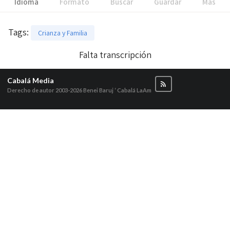
Idioma
Formato
Buscar
Guardar
Más
Tags
:
Crianza y Familia
Falta transcripción
Cabalá Media
Derecho de autor 2003-2026
Benei Baruj ‘ Cabalá LaAm