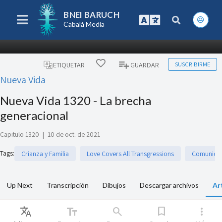
BNEI BARUCH
Cabalá Media
SUSCRIBIRME
ETIQUETAR
GUARDAR
Nueva Vida
Nueva Vida 1320 - La brecha
generacional
Capitulo 1320
|
10 de oct. de 2021
Tags
:
Crianza y Familia
Love Covers All Transgressions
Comunicac
Up Next
Transcripción
Dibujos
Descargar archivos
Ar
Translate
text_fields
search
bookmark
more_vert