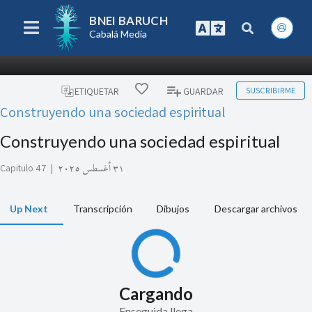
BNEI BARUCH
Cabalá Media
SUSCRIBIRME
ETIQUETAR
GUARDAR
Construyendo una sociedad espiritual
Construyendo una sociedad espiritual
Capitulo 47
|
٣١ أغسطس ٢٠٢٥
Up Next
Transcripción
Dibujos
Descargar archivos
Cargando
Enseguida llega