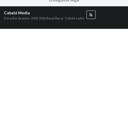
Cabalá Media
Derecho de autor 2003-2026
Benei Baruj ‘ Cabalá LaAm