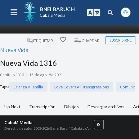
BNEI BARUCH
Cabalá Media
SUSCRIBIRME
ETIQUETAR
GUARDAR
Nueva Vida
Nueva Vida 1316
Capitulo 1316
|
15 de ago. de 2021
Tags
:
Crianza y Familia
Love Covers All Transgressions
Comunicac
Up Next
Transcripción
Dibujos
Descargar archivos
Art
Cabalá Media
Derecho de autor 2003-2026
Benei Baruj ‘ Cabalá LaAm