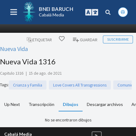
BNEI BARUCH
Cabalá Media
SUSCRIBIRME
ETIQUETAR
GUARDAR
Nueva Vida
Nueva Vida 1316
Capitulo 1316
|
15 de ago. de 2021
Tags
:
Crianza y Familia
Love Covers All Transgressions
Comunicac
Up Next
Transcripción
Dibujos
Descargar archivos
Ar
No se encontraron dibujos
Cabalá Media