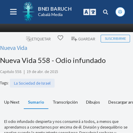
BNEI BARUCH
Cabalá Media
SUSCRIBIRME
ETIQUETAR
GUARDAR
Nueva Vida
Nueva Vida 558 - Odio infundado
Capitulo 558
|
19 de abr. de 2015
Tags
:
La Sociedad de Israel
Up Next
Sumario
Transcripción
Dibujos
Descargar ar
El odio infundado despierta y nos consumirá a todos, a menos que
aprendamos a conectarnos por encima de él. División y desequilibrio se
revelan cuando la gente intente conectarse. Descubrirá rechazo y