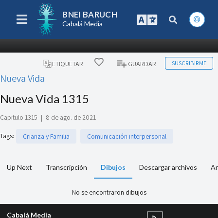
BNEI BARUCH
Cabalá Media
SUSCRIBIRME
ETIQUETAR
GUARDAR
Nueva Vida
Nueva Vida 1315
Capitulo 1315
|
8 de ago. de 2021
Tags
:
Crianza y Familia
Comunicación interpersonal
Up Next
Transcripción
Dibujos
Descargar archivos
Ar
No se encontraron dibujos
Cabalá Media