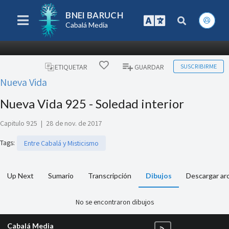
BNEI BARUCH
Cabalá Media
SUSCRIBIRME
ETIQUETAR
GUARDAR
Nueva Vida
Nueva Vida 925 - Soledad interior
Capitulo 925
|
28 de nov. de 2017
Tags
:
Entre Cabalá y Misticismo
Up Next
Sumario
Transcripción
Dibujos
Descargar ar
No se encontraron dibujos
Cabalá Media