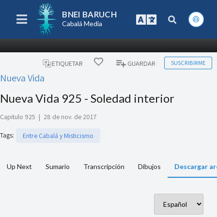
BNEI BARUCH
Cabalá Media
SUSCRIBIRME
ETIQUETAR
GUARDAR
Nueva Vida
Nueva Vida 925 - Soledad interior
Capitulo 925
|
28 de nov. de 2017
Tags
:
Entre Cabalá y Misticismo
Up Next
Sumario
Transcripción
Dibujos
Descargar ar