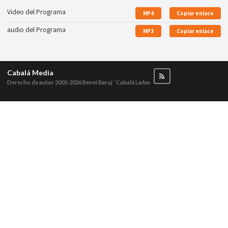
Video del Programa
MP4
Copiar enlace
audio del Programa
MP3
Copiar enlace
Cabalá Media
Derecho de autor 2003-2026
Benei Baruj ‘ Cabalá LaAm