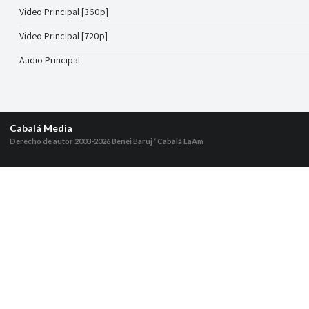
Video Principal [360p]
Video Principal [720p]
Audio Principal
Cabalá Media
Derecho de autor 2003-2026
Benei Baruj ‘ Cabalá LaAm