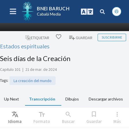
BNEI BARUCH
Cabalá Media
SUSCRIBIRME
ETIQUETAR
GUARDAR
Estados espirituales
Seis días de la Creación
Capitulo 101
|
21 de mar. de 2024
Tags
:
La creación del mundo
Up Next
Transcripción
Dibujos
Descargar archivos
Translate
text_fields
search
bookmark
more_vert
Idioma
Formato
Buscar
Guardar
Más