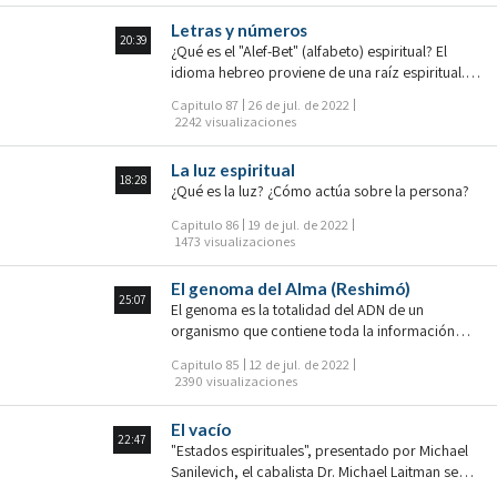
pertenecía al período del desarrollo final de las
Letras y números
almas. El ARÍ creó el lenguaje de la Cabalá,
20:39
¿Qué es el "Alef-Bet" (alfabeto) espiritual? El
determinó el enfoque y el orden de su estudio.
idioma hebreo proviene de una raíz espiritual.
De hecho, fue él quien estableció la Cabalá
Por lo tanto, la forma de las letras, su secuencia
como la ciencia de comprender el universo
Capitulo 87
26 de jul. de 2022
expresa combinaciones de fuerzas espirituales.
2242 visualizaciones
Estos son símbolos para la transmisión de
información, designaciones que ayudan a
La luz espiritual
registrar esta información. Las letras son
18:28
¿Qué es la luz? ¿Cómo actúa sobre la persona?
expresiones de fuerzas espirituales,
interconexiones de las propiedades de recibir y
Capitulo 86
19 de jul. de 2022
otorgar.
1473 visualizaciones
El genoma del Alma (Reshimó)
25:07
El genoma es la totalidad del ADN de un
organismo que contiene toda la información
genética. En Cabalá, también existe el concepto
Capitulo 85
12 de jul. de 2022
de "registro de información" - Reshimó. ¿Todas
2390 visualizaciones
las presonas tienen su propio gen espiritual
(Reshimó)? ¿Qué influye en las Reshimó? ¿Puede
El vacío
una persona influir en el Reshimó?
22:47
"Estados espirituales", presentado por Michael
Sanilevich, el cabalista Dr. Michael Laitman se
enfoca en un estado espiritual específico en