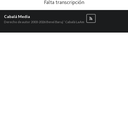
Falta transcripción
Cabalá Media
Derecho de autor 2003-2026
Benei Baruj ‘ Cabalá LaAm