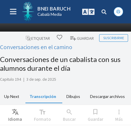
BNEI BARUCH
Cabalá Media
SUSCRIBIRME
ETIQUETAR
GUARDAR
Conversaciones en el camino
Conversaciones de un cabalista con sus
alumnos durante el día
Capitulo 194
|
3 de sep. de 2025
Up Next
Transcripción
Dibujos
Descargar archivos
Translate
text_fields
search
bookmark
more_vert
Idioma
Formato
Buscar
Guardar
Más