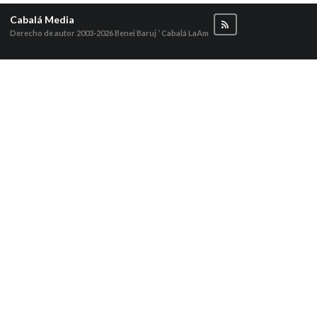
Cabalá Media
Derecho de autor 2003-2026
Benei Baruj ‘ Cabalá LaAm