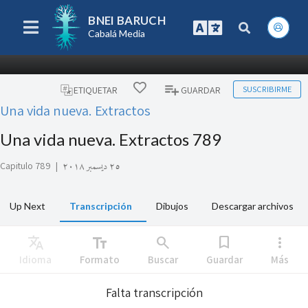
BNEI BARUCH
Cabalá Media
SUSCRIBIRME
ETIQUETAR
GUARDAR
Una vida nueva. Extractos
Una vida nueva. Extractos 789
Capitulo 789
|
٢٥ ديسمبر ٢٠١٨
Up Next
Transcripción
Dibujos
Descargar archivos
Translate
text_fields
search
bookmark
more_vert
Idioma
Formato
Buscar
Guardar
Más
Falta transcripción