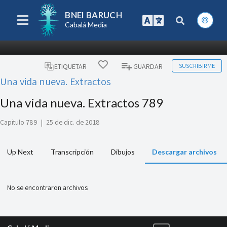
BNEI BARUCH
Cabalá Media
SUSCRIBIRME
ETIQUETAR
GUARDAR
Una vida nueva. Extractos
Una vida nueva. Extractos 789
Capitulo 789
|
25 de dic. de 2018
Up Next
Transcripción
Dibujos
Descargar archivos
No se encontraron archivos