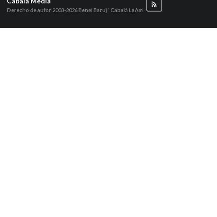
Cabalá Media
Derecho de autor 2003-2026
Benei Baruj ‘ Cabalá LaAm