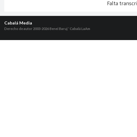
Falta transcr
Cabalá Media
Derecho de autor 2003-2026
Benei Baruj ‘ Cabalá LaAm