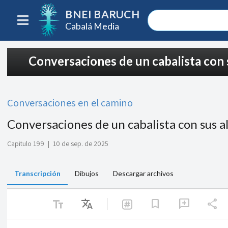
BNEI BARUCH
Cabalá Media
Conversaciones de un cabalista con 
Conversaciones en el camino
Conversaciones de un cabalista con sus a
Capitulo 199
|
10 de sep. de 2025
Transcripción
Dibujos
Descargar archivos
text_fields
Translate
share
bookmark
add_comment