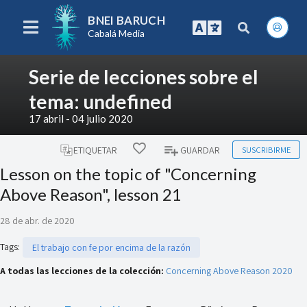
BNEI BARUCH
Cabalá Media
Serie de lecciones sobre el
tema: undefined
17 abril - 04 julio 2020
SUSCRIBIRME
ETIQUETAR
GUARDAR
Lesson on the topic of "Concerning
Above Reason", lesson 21
28 de abr. de 2020
Tags
:
El trabajo con fe por encima de la razón
A todas las lecciones de la colección:
Concerning Above Reason 2020