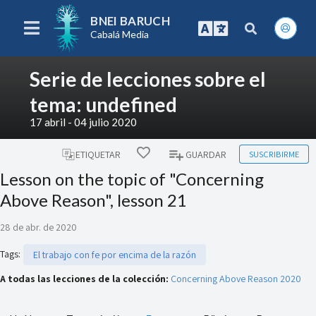
BNEI BARUCH
Cabalá Media
Serie de lecciones sobre el
tema: undefined
17 abril - 04 julio 2020
SUSCRIBIRME
ETIQUETAR
GUARDAR
Lesson on the topic of "Concerning
Above Reason", lesson 21
28 de abr. de 2020
Tags
:
El trabajo con fe por encima de la razón
A todas las lecciones de la colección:
Concerning Above Reason 2020