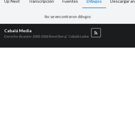
Up Next
Transcripción
Fuentes
Dibujos
Descargar ar
No se encontraron dibujos
Cabalá Media
Derecho de autor 2003-2026
Benei Baruj ‘ Cabalá LaAm