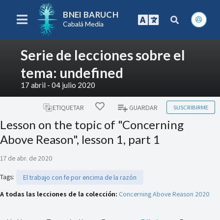
BNEI BARUCH
Cabalá Media
Serie de lecciones sobre el
tema: undefined
17 abril - 04 julio 2020
SUSCRIBIRME
ETIQUETAR
GUARDAR
Lesson on the topic of "Concerning
Above Reason", lesson 1, part 1
17 de abr. de 2020
Tags
:
El trabajo con fe por encima de la razón
A todas las lecciones de la colección:
Concerning Above Reason 2020