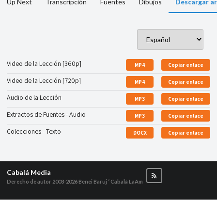
Up Next
Transcripción
Fuentes
Dibujos
Descargar ar
Video de la Lección [360p]
MP4
Copiar enlace
Video de la Lección [720p]
MP4
Copiar enlace
Audio de la Lección
MP3
Copiar enlace
Extractos de Fuentes - Audio
MP3
Copiar enlace
Colecciones - Texto
DOCX
Copiar enlace
Cabalá Media
Derecho de autor 2003-2026
Benei Baruj ‘ Cabalá LaAm