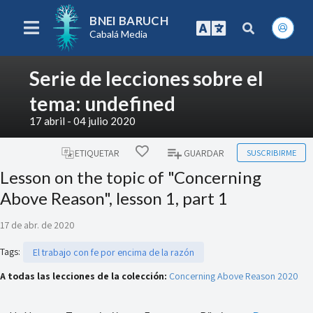
BNEI BARUCH
Cabalá Media
Serie de lecciones sobre el
tema: undefined
17 abril - 04 julio 2020
SUSCRIBIRME
ETIQUETAR
GUARDAR
Lesson on the topic of "Concerning
Above Reason", lesson 1, part 1
17 de abr. de 2020
Tags
:
El trabajo con fe por encima de la razón
A todas las lecciones de la colección:
Concerning Above Reason 2020