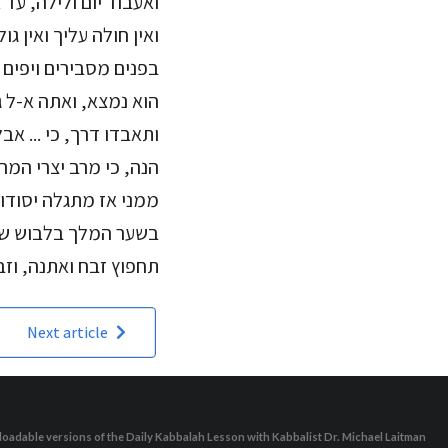
ואעבוד יום ולילה, ע',
ואין חולה עליך ואין ג
בפנים מסבירים ויפים ל
הוא נמצא, ואתה א-ל גד
ותאבדו דרך, כי ... א
הנה, כי מרב יצרי המר
ממני אז מתגלה יסודו 
בשער המלך בלבוש שק 
תחפוץ זבח ואתנה, וז.
Next article
oadable versions of the Daily Kabbalah Lesson with Kabbalist Dr. Michael Laitman