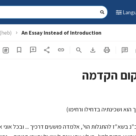
Lang
 (heb)
An Essay Instead of Introduction
chevron_right
share
download
print
s
bookmark
add_comment
link
search
ום הקדמה
( הוא ושכינתיה בדחילו ורחימו
 בשא"ז להתגלות הוי', אלמדה פושעים דרכיך ... ובכל אוני 