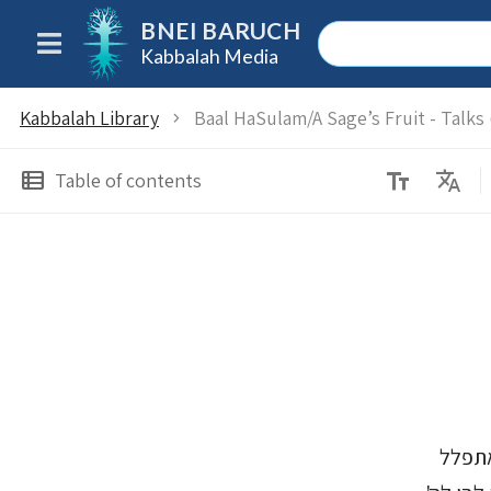
BNEI BARUCH
Kabbalah Media
Kabbalah Library
Baal HaSulam/A Sage’s Fruit - Talks
chevron_right
text_fields
Translate
view_list
Table of contents
אתפלל