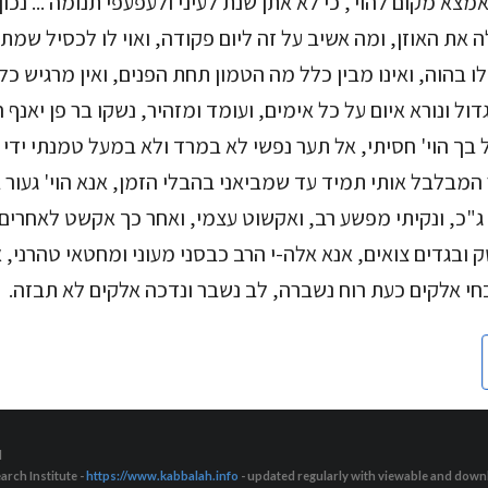
ד אמצא מקום להוי', כי לא אתן שנת לעיני ולעפעפי תנומה ... נכו
ולה את האוזן, ומה אשיב על זה ליום פקודה, ואוי לו לכסיל שמ
ו בהוה, ואינו מבין כלל מה הטמון תחת הפנים, ואין מרגיש כל
ול ונורא איום על כל אימים, ועומד ומזהיר, נשקו בר פן יאנף 
בל בך הוי' חסיתי, אל תער נפשי לא במרד ולא במעל טמנתי ידי
 המבלבל אותי תמיד עד שמביאני בהבלי הזמן, אנא הוי' געור ב
ג"כ, ונקיתי מפשע רב, ואקשוט עצמי, ואחר כך אקשט לאחרים. 
ובגדים צואים, אנא אלה-י הרב כבסני מעוני ומחטאי טהרני, 
בחי אלקים כעת רוח נשברה, לב נשבר ונדכה אלקים לא תבזה
d
arch Institute -
https://www.kabbalah.info
- updated regularly with viewable and downl