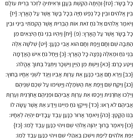
כָּל בָּשָׂר: {טז} וְהָיְתָה הַקֶּשֶׁת בֶּעָנָן וּרְאִיתִיהָ לִזְכֹּר בְּרִית עוֹלָם
בֵּין אֱלֹהִים וּבֵין כָּל נֶפֶשׁ חַיָּה בְּכָל בָּשָׂר אֲשֶׁר עַל הָאָרֶץ: {יז}
וַיֹּאמֶר אֱלֹהִים אֶל נֹחַ זֹאת אוֹת הַבְּרִית אֲשֶׁר הֲקִמֹתִי בֵּינִי וּבֵין
כָּל בָּשָׂר אֲשֶׁר עַל הָאָרֶץ: (פ) {יח} וַיִּהְיוּ בְנֵי נֹחַ הַיֹּצְאִים מִן
הַתֵּבָה שֵׁם וְחָם וָיָפֶת וְחָם הוּא אֲבִי כְנָעַן: {יט} שְׁלֹשָׁה אֵלֶּה
בְּנֵי נֹחַ וּמֵאֵלֶּה נָפְצָה כָל הָאָרֶץ: {כ} וַיָּחֶל נֹחַ אִישׁ הָאֲדָמָה
וַיִּטַּע כָּרֶם: {כא} וַיֵּשְׁתְּ מִן הַיַּיִן וַיִּשְׁכָּר וַיִּתְגַּל בְּתוֹךְ אָהֳלֹה:
{כב} וַיַּרְא חָם אֲבִי כְנַעַן אֵת עֶרְוַת אָבִיו וַיַּגֵּד לִשְׁנֵי אֶחָיו בַּחוּץ:
{כג} וַיִּקַּח שֵׁם וָיֶפֶת אֶת הַשִּׂמְלָה וַיָּשִׂימוּ עַל שְׁכֶם שְׁנֵיהֶם
וַיֵּלְכוּ אֲחֹרַנִּית וַיְכַסּוּ אֵת עֶרְוַת אֲבִיהֶם וּפְנֵיהֶם אֲחֹרַנִּית וְעֶרְוַת
אֲבִיהֶם לֹא רָאוּ: {כד} וַיִּיקֶץ נֹחַ מִיֵּינוֹ וַיֵּדַע אֵת אֲשֶׁר עָשָׂה לוֹ
בְּנוֹ הַקָּטָן: {כה} וַיֹּאמֶר אָרוּר כְּנָעַן עֶבֶד עֲבָדִים יִהְיֶה לְאֶחָיו:
{כו} וַיֹּאמֶר בָּרוּךְ יְהוָֹה אֱלֹהֵי שֵׁם וִיהִי כְנַעַן עֶבֶד לָמוֹ: {כז}
יַפְתְּ אֱלֹהִים לְיֶפֶת וְיִשְׁכֹּן בְּאָהֳלֵי שֵׁם וִיהִי כְנַעַן עֶבֶד לָמוֹ: