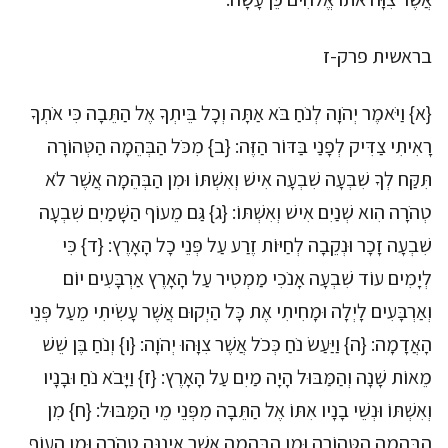
בראשית פרק-ז
{א} וַיֹּאמֶר יְהֹוָה לְנֹחַ בֹּא אַתָּה וְכָל בֵּיתְךָ אֶל הַתֵּבָה כִּי אֹתְךָ
רָאִיתִי צַדִּיק לְפָנַי בַּדּוֹר הַזֶּה: {ב} מִכֹּל הַבְּהֵמָה הַטְּהוֹרָה
תִּקַּח לְךָ שִׁבְעָה שִׁבְעָה אִישׁ וְאִשְׁתּוֹ וּמִן הַבְּהֵמָה אֲשֶׁר לֹא
טְהֹרָה הִוא שְׁנַיִם אִישׁ וְאִשְׁתּוֹ: {ג} גַּם מֵעוֹף הַשָּׁמַיִם שִׁבְעָה
שִׁבְעָה זָכָר וּנְקֵבָה לְחַיּוֹת זֶרַע עַל פְּנֵי כָל הָאָרֶץ: {ד} כִּי
לְיָמִים עוֹד שִׁבְעָה אָנֹכִי מַמְטִיר עַל הָאָרֶץ אַרְבָּעִים יוֹם
וְאַרְבָּעִים לָיְלָה וּמָחִיתִי אֶת כָּל הַיְקוּם אֲשֶׁר עָשִׂיתִי מֵעַל פְּנֵי
הָאֲדָמָה: {ה} וַיַּעַשׂ נֹחַ כְּכֹל אֲשֶׁר צִוָּהוּ יְהֹוָה: {ו} וְנֹחַ בֶּן שֵׁשׁ
מֵאוֹת שָׁנָה וְהַמַּבּוּל הָיָה מַיִם עַל הָאָרֶץ: {ז} וַיָּבֹא נֹחַ וּבָנָיו
וְאִשְׁתּוֹ וּנְשֵׁי בָנָיו אִתּוֹ אֶל הַתֵּבָה מִפְּנֵי מֵי הַמַּבּוּל: {ח} מִן
הַבְּהֵמָה הַטְּהוֹרָה וּמִן הַבְּהֵמָה אֲשֶׁר אֵינֶנָּה טְהֹרָה וּמִן הָעוֹף