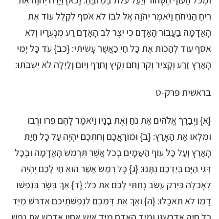
וּמִכֹּל הָעוֹף הַטָּהוֹר וַיַּעַל עֹלֹת בַּמִּזְבֵּחַ: {כא} וַיָּרַח יְהֹוָה אֶת
רֵיחַ הַנִּיחֹחַ וַיֹּאמֶר יְהֹוָה אֶל לִבּוֹ לֹא אֹסִף לְקַלֵּל עוֹד אֶת
הָאֲדָמָה בַּעֲבוּר הָאָדָם כִּי יֵצֶר לֵב הָאָדָם רַע מִנְּעֻרָיו וְלֹא
אֹסִף עוֹד לְהַכּוֹת אֶת כָּל חַי כַּאֲשֶׁר עָשִׂיתִי: {כב} עֹד כָּל יְמֵי
הָאָרֶץ זֶרַע וְקָצִיר וְקֹר וָחֹם וְקַיִץ וָחֹרֶף וְיוֹם וָלַיְלָה לֹא יִשְׁבֹּתוּ:
בראשית פרק-ט
{א} וַיְבָרֶךְ אֱלֹהִים אֶת נֹחַ וְאֶת בָּנָיו וַיֹּאמֶר לָהֶם פְּרוּ וּרְבוּ
וּמִלְאוּ אֶת הָאָרֶץ: {ב} וּמוֹרַאֲכֶם וְחִתְּכֶם יִהְיֶה עַל כָּל חַיַּת
הָאָרֶץ וְעַל כָּל עוֹף הַשָּׁמָיִם בְּכֹל אֲשֶׁר תִּרְמֹשׂ הָאֲדָמָה וּבְכָל
דְּגֵי הַיָּם בְּיֶדְכֶם נִתָּנוּ: {ג} כָּל רֶמֶשׂ אֲשֶׁר הוּא חַי לָכֶם יִהְיֶה
לְאָכְלָה כְּיֶרֶק עֵשֶׂב נָתַתִּי לָכֶם אֶת כֹּל: {ד} אַךְ בָּשָׂר בְּנַפְשׁוֹ
דָמוֹ לֹא תֹאכֵלוּ: {ה} וְאַךְ אֶת דִּמְכֶם לְנַפְשֹׁתֵיכֶם אֶדְרֹשׁ מִיַּד
כָּל חַיָּה אֶדְרְשֶׁנּוּ וּמִיַּד הָאָדָם מִיַּד אִישׁ אָחִיו אֶדְרֹשׁ אֶת נֶפֶשׁ