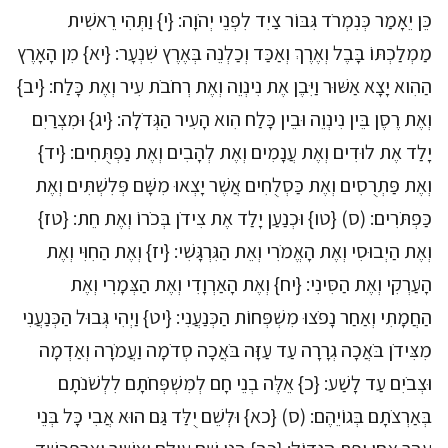
כֵּן יֵאָמַר כְּנִמְרֹד גִּבּוֹר צַיִד לִפְנֵי יְהֹוָה: {י} וַתְּהִי רֵאשִׁית
מַמְלַכְתּוֹ בָּבֶל וְאֶרֶךְ וְאַכַּד וְכַלְנֵה בְּאֶרֶץ שִׁנְעָר: {יא} מִן הָאָרֶץ
הַהִוא יָצָא אַשּׁוּר וַיִּבֶן אֶת נִינְוֵה וְאֶת רְחֹבֹת עִיר וְאֶת כָּלַח: {יב}
וְאֶת רֶסֶן בֵּין נִינְוֵה וּבֵין כָּלַח הִוא הָעִיר הַגְּדֹלָה: {יג} וּמִצְרַיִם
יָלַד אֶת לוּדִים וְאֶת עֲנָמִים וְאֶת לְהָבִים וְאֶת נַפְתֻּחִים: {יד}
וְאֶת פַּתְרֻסִים וְאֶת כַּסְלֻחִים אֲשֶׁר יָצְאוּ מִשָּׁם פְּלִשְׁתִּים וְאֶת
כַּפְתֹּרִים: (ס) {טו} וּכְנַעַן יָלַד אֶת צִידֹן בְּכֹרוֹ וְאֶת חֵת: {טז}
וְאֶת הַיְבוּסִי וְאֶת הָאֱמֹרִי וְאֵת הַגִּרְגָּשִׁי: {יז} וְאֶת הַחִוִּי וְאֶת
הָעַרְקִי וְאֶת הַסִּינִי: {יח} וְאֶת הָאַרְוָדִי וְאֶת הַצְּמָרִי וְאֶת
הַחֲמָתִי וְאַחַר נָפֹצוּ מִשְׁפְּחוֹת הַכְּנַעֲנִי: {יט} וַיְהִי גְּבוּל הַכְּנַעֲנִי
מִצִּידֹן בֹּאֲכָה גְרָרָה עַד עַזָּה בֹּאֲכָה סְדֹמָה וַעֲמֹרָה וְאַדְמָה
וּצְבֹיִם עַד לָשַׁע: {כ} אֵלֶּה בְנֵי חָם לְמִשְׁפְּחֹתָם לִלְשֹׁנֹתָם
בְּאַרְצֹתָם בְּגוֹיֵהֶם: (ס) {כא} וּלְשֵׁם יֻלַּד גַּם הוּא אֲבִי כָּל בְּנֵי