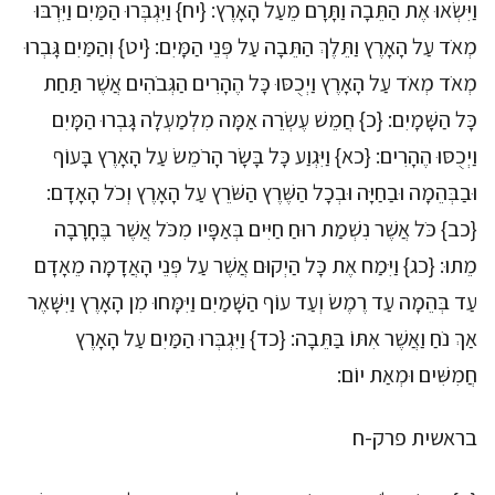
וַיִּשְׂאוּ אֶת הַתֵּבָה וַתָּרָם מֵעַל הָאָרֶץ: {יח} וַיִּגְבְּרוּ הַמַּיִם וַיִּרְבּוּ
מְאֹד עַל הָאָרֶץ וַתֵּלֶךְ הַתֵּבָה עַל פְּנֵי הַמָּיִם: {יט} וְהַמַּיִם גָּבְרוּ
מְאֹד מְאֹד עַל הָאָרֶץ וַיְכֻסּוּ כָּל הֶהָרִים הַגְּבֹהִים אֲשֶׁר תַּחַת
כָּל הַשָּׁמָיִם: {כ} חֲמֵשׁ עֶשְׂרֵה אַמָּה מִלְמַעְלָה גָּבְרוּ הַמָּיִם
וַיְכֻסּוּ הֶהָרִים: {כא} וַיִּגְוַע כָּל בָּשָׂר הָרֹמֵשׂ עַל הָאָרֶץ בָּעוֹף
וּבַבְּהֵמָה וּבַחַיָּה וּבְכָל הַשֶּׁרֶץ הַשֹּׁרֵץ עַל הָאָרֶץ וְכֹל הָאָדָם:
{כב} כֹּל אֲשֶׁר נִשְׁמַת רוּחַ חַיִּים בְּאַפָּיו מִכֹּל אֲשֶׁר בֶּחָרָבָה
מֵתוּ: {כג} וַיִּמַח אֶת כָּל הַיְקוּם אֲשֶׁר עַל פְּנֵי הָאֲדָמָה מֵאָדָם
עַד בְּהֵמָה עַד רֶמֶשׂ וְעַד עוֹף הַשָּׁמַיִם וַיִּמָּחוּ מִן הָאָרֶץ וַיִּשָּׁאֶר
אַךְ נֹחַ וַאֲשֶׁר אִתּוֹ בַּתֵּבָה: {כד} וַיִּגְבְּרוּ הַמַּיִם עַל הָאָרֶץ
חֲמִשִּׁים וּמְאַת יוֹם:
בראשית פרק-ח