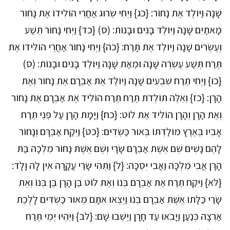
שָׁנָה וַיּוֹלֶד אֶת נָחוֹר: {כג} וַיְחִי שְׂרוּג אַחֲרֵי הוֹלִידוֹ אֶת נָחוֹר
מָאתַיִם שָׁנָה וַיּוֹלֶד בָּנִים וּבָנוֹת: (ס) {כד} וַיְחִי נָחוֹר תֵּשַׁע
וְעֶשְׂרִים שָׁנָה וַיּוֹלֶד אֶת תָּרַח: {כה} וַיְחִי נָחוֹר אַחֲרֵי הוֹלִידוֹ אֶת
תֶּרַח תְּשַׁע עֶשְׂרֵה שָׁנָה וּמְאַת שָׁנָה וַיּוֹלֶד בָּנִים וּבָנוֹת: (ס)
{כו} וַיְחִי תֶרַח שִׁבְעִים שָׁנָה וַיּוֹלֶד אֶת אַבְרָם אֶת נָחוֹר וְאֶת
הָרָן: {כז} וְאֵלֶּה תּוֹלְדֹת תֶּרַח תֶּרַח הוֹלִיד אֶת אַבְרָם אֶת נָחוֹר
וְאֶת הָרָן וְהָרָן הוֹלִיד אֶת לוֹט: {כח} וַיָּמָת הָרָן עַל פְּנֵי תֶּרַח
אָבִיו בְּאֶרֶץ מוֹלַדְתּוֹ בְּאוּר כַּשְׂדִּים: {כט} וַיִּקַּח אַבְרָם וְנָחוֹר
לָהֶם נָשִׁים שֵׁם אֵשֶׁת אַבְרָם שָׂרָי וְשֵׁם אֵשֶׁת נָחוֹר מִלְכָּה בַּת
הָרָן אֲבִי מִלְכָּה וַאֲבִי יִסְכָּה: {ל} וַתְּהִי שָׂרַי עֲקָרָה אֵין לָהּ וָלָד:
{לא} וַיִּקַּח תֶּרַח אֶת אַבְרָם בְּנוֹ וְאֶת לוֹט בֶּן הָרָן בֶּן בְּנוֹ וְאֵת
שָׂרַי כַּלָּתוֹ אֵשֶׁת אַבְרָם בְּנוֹ וַיֵּצְאוּ אִתָּם מֵאוּר כַּשְׂדִּים לָלֶכֶת
אַרְצָה כְּנַעַן וַיָּבֹאוּ עַד חָרָן וַיֵּשְׁבוּ שָׁם: {לב} וַיִּהְיוּ יְמֵי תֶרַח