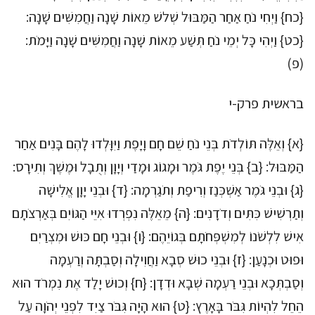
{כח} וַיְחִי נֹחַ אַחַר הַמַּבּוּל שְׁלשׁ מֵאוֹת שָׁנָה וַחֲמִשִּׁים שָׁנָה:
{כט} וַיְהִי כָּל יְמֵי נֹחַ תְּשַׁע מֵאוֹת שָׁנָה וַחֲמִשִּׁים שָׁנָה וַיָּמֹת:
(פ)
בראשית פרק-י
{א} וְאֵלֶּה תּוֹלְדֹת בְּנֵי נֹחַ שֵׁם חָם וָיָפֶת וַיִּוָּלְדוּ לָהֶם בָּנִים אַחַר
הַמַּבּוּל: {ב} בְּנֵי יֶפֶת גֹּמֶר וּמָגוֹג וּמָדַי וְיָוָן וְתֻבָל וּמֶשֶׁךְ וְתִירָס:
{ג} וּבְנֵי גֹּמֶר אַשְׁכְּנַז וְרִיפַת וְתֹגַרְמָה: {ד} וּבְנֵי יָוָן אֱלִישָׁה
וְתַרְשִׁישׁ כִּתִּים וְדֹדָנִים: {ה} מֵאֵלֶּה נִפְרְדוּ אִיֵּי הַגּוֹיִם בְּאַרְצֹתָם
אִישׁ לִלְשֹׁנוֹ לְמִשְׁפְּחֹתָם בְּגוֹיֵהֶם: {ו} וּבְנֵי חָם כּוּשׁ וּמִצְרַיִם
וּפוּט וּכְנָעַן: {ז} וּבְנֵי כוּשׁ סְבָא וַחֲוִילָה וְסַבְתָּה וְרַעְמָה
וְסַבְתְּכָא וּבְנֵי רַעְמָה שְׁבָא וּדְדָן: {ח} וְכוּשׁ יָלַד אֶת נִמְרֹד הוּא
הֵחֵל לִהְיוֹת גִּבֹּר בָּאָרֶץ: {ט} הוּא הָיָה גִּבֹּר צַיִד לִפְנֵי יְהֹוָה עַל