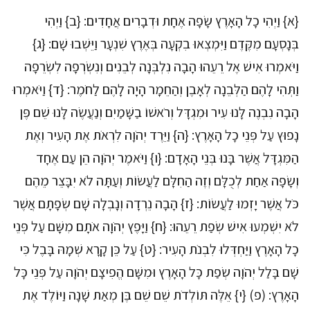
{א} וַיְהִי כָל הָאָרֶץ שָׂפָה אֶחָת וּדְבָרִים אֲחָדִים: {ב} וַיְהִי
בְּנָסְעָם מִקֶּדֶם וַיִּמְצְאוּ בִקְעָה בְּאֶרֶץ שִׁנְעָר וַיֵּשְׁבוּ שָׁם: {ג}
וַיֹּאמְרוּ אִישׁ אֶל רֵעֵהוּ הָבָה נִלְבְּנָה לְבֵנִים וְנִשְׂרְפָה לִשְׂרֵפָה
וַתְּהִי לָהֶם הַלְּבֵנָה לְאָבֶן וְהַחֵמָר הָיָה לָהֶם לַחֹמֶר: {ד} וַיֹּאמְרוּ
הָבָה נִבְנֶה לָּנוּ עִיר וּמִגְדָּל וְרֹאשׁוֹ בַשָּׁמַיִם וְנַעֲשֶׂה לָּנוּ שֵׁם פֶּן
נָפוּץ עַל פְּנֵי כָל הָאָרֶץ: {ה} וַיֵּרֶד יְהֹוָה לִרְאֹת אֶת הָעִיר וְאֶת
הַמִּגְדָּל אֲשֶׁר בָּנוּ בְּנֵי הָאָדָם: {ו} וַיֹּאמֶר יְהֹוָה הֵן עַם אֶחָד
וְשָׂפָה אַחַת לְכֻלָּם וְזֶה הַחִלָּם לַעֲשׂוֹת וְעַתָּה לֹא יִבָּצֵר מֵהֶם
כֹּל אֲשֶׁר יָזְמוּ לַעֲשׂוֹת: {ז} הָבָה נֵרְדָה וְנָבְלָה שָׁם שְׂפָתָם אֲשֶׁר
לֹא יִשְׁמְעוּ אִישׁ שְׂפַת רֵעֵהוּ: {ח} וַיָּפֶץ יְהֹוָה אֹתָם מִשָּׁם עַל פְּנֵי
כָל הָאָרֶץ וַיַּחְדְּלוּ לִבְנֹת הָעִיר: {ט} עַל כֵּן קָרָא שְׁמָהּ בָּבֶל כִּי
שָׁם בָּלַל יְהֹוָה שְׂפַת כָּל הָאָרֶץ וּמִשָּׁם הֱפִיצָם יְהֹוָה עַל פְּנֵי כָּל
הָאָרֶץ: (פ) {י} אֵלֶּה תּוֹלְדֹת שֵׁם שֵׁם בֶּן מְאַת שָׁנָה וַיּוֹלֶד אֶת