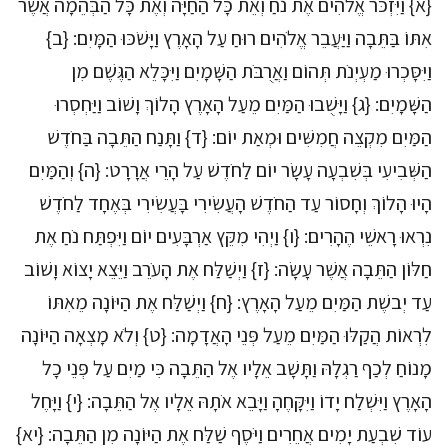
{א} וַיִּזְכֹּר אֱלֹהִים אֶת נֹחַ וְאֵת כָּל הַחַיָּה וְאֶת כָּל הַבְּהֵמָה אֲשֶׁר
אִתּוֹ בַּתֵּבָה וַיַּעֲבֵר אֱלֹהִים רוּחַ עַל הָאָרֶץ וַיָּשֹׁכּוּ הַמָּיִם: {ב}
וַיִּסָּכְרוּ מַעְיְנֹת תְּהוֹם וַאֲרֻבֹּת הַשָּׁמָיִם וַיִּכָּלֵא הַגֶּשֶׁם מִן
הַשָּׁמָיִם: {ג} וַיָּשֻׁבוּ הַמַּיִם מֵעַל הָאָרֶץ הָלוֹךְ וָשׁוֹב וַיַּחְסְרוּ
הַמַּיִם מִקְצֵה חֲמִשִּׁים וּמְאַת יוֹם: {ד} וַתָּנַח הַתֵּבָה בַּחֹדֶשׁ
הַשְּׁבִיעִי בְּשִׁבְעָה עָשָׂר יוֹם לַחֹדֶשׁ עַל הָרֵי אֲרָרָט: {ה} וְהַמַּיִם
הָיוּ הָלוֹךְ וְחָסוֹר עַד הַחֹדֶשׁ הָעֲשִׂירִי בָּעֲשִׂירִי בְּאֶחָד לַחֹדֶשׁ
נִרְאוּ רָאשֵׁי הֶהָרִים: {ו} וַיְהִי מִקֵּץ אַרְבָּעִים יוֹם וַיִּפְתַּח נֹחַ אֶת
חַלּוֹן הַתֵּבָה אֲשֶׁר עָשָׂה: {ז} וַיְשַׁלַּח אֶת הָעֹרֵב וַיֵּצֵא יָצוֹא וָשׁוֹב
עַד יְבשֶׁת הַמַּיִם מֵעַל הָאָרֶץ: {ח} וַיְשַׁלַּח אֶת הַיּוֹנָה מֵאִתּוֹ
לִרְאוֹת הֲקַלּוּ הַמַּיִם מֵעַל פְּנֵי הָאֲדָמָה: {ט} וְלֹא מָצְאָה הַיּוֹנָה
מָנוֹחַ לְכַף רַגְלָהּ וַתָּשָׁב אֵלָיו אֶל הַתֵּבָה כִּי מַיִם עַל פְּנֵי כָל
הָאָרֶץ וַיִּשְׁלַח יָדוֹ וַיִּקָּחֶהָ וַיָּבֵא אֹתָהּ אֵלָיו אֶל הַתֵּבָה: {י} וַיָּחֶל
עוֹד שִׁבְעַת יָמִים אֲחֵרִים וַיֹּסֶף שַׁלַּח אֶת הַיּוֹנָה מִן הַתֵּבָה: {יא}