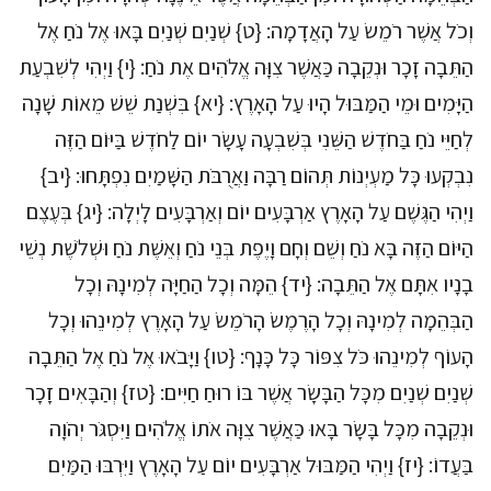
וְכֹל אֲשֶׁר רֹמֵשׂ עַל הָאֲדָמָה: {ט} שְׁנַיִם שְׁנַיִם בָּאוּ אֶל נֹחַ אֶל
הַתֵּבָה זָכָר וּנְקֵבָה כַּאֲשֶׁר צִוָּה אֱלֹהִים אֶת נֹחַ: {י} וַיְהִי לְשִׁבְעַת
הַיָּמִים וּמֵי הַמַּבּוּל הָיוּ עַל הָאָרֶץ: {יא} בִּשְׁנַת שֵׁשׁ מֵאוֹת שָׁנָה
לְחַיֵּי נֹחַ בַּחֹדֶשׁ הַשֵּׁנִי בְּשִׁבְעָה עָשָׂר יוֹם לַחֹדֶשׁ בַּיּוֹם הַזֶּה
נִבְקְעוּ כָּל מַעְיְנוֹת תְּהוֹם רַבָּה וַאֲרֻבֹּת הַשָּׁמַיִם נִפְתָּחוּ: {יב}
וַיְהִי הַגֶּשֶׁם עַל הָאָרֶץ אַרְבָּעִים יוֹם וְאַרְבָּעִים לָיְלָה: {יג} בְּעֶצֶם
הַיּוֹם הַזֶּה בָּא נֹחַ וְשֵׁם וְחָם וָיֶפֶת בְּנֵי נֹחַ וְאֵשֶׁת נֹחַ וּשְׁלֹשֶׁת נְשֵׁי
בָנָיו אִתָּם אֶל הַתֵּבָה: {יד} הֵמָּה וְכָל הַחַיָּה לְמִינָהּ וְכָל
הַבְּהֵמָה לְמִינָהּ וְכָל הָרֶמֶשׂ הָרֹמֵשׂ עַל הָאָרֶץ לְמִינֵהוּ וְכָל
הָעוֹף לְמִינֵהוּ כֹּל צִפּוֹר כָּל כָּנָף: {טו} וַיָּבֹאוּ אֶל נֹחַ אֶל הַתֵּבָה
שְׁנַיִם שְׁנַיִם מִכָּל הַבָּשָׂר אֲשֶׁר בּוֹ רוּחַ חַיִּים: {טז} וְהַבָּאִים זָכָר
וּנְקֵבָה מִכָּל בָּשָׂר בָּאוּ כַּאֲשֶׁר צִוָּה אֹתוֹ אֱלֹהִים וַיִּסְגֹּר יְהֹוָה
בַּעֲדוֹ: {יז} וַיְהִי הַמַּבּוּל אַרְבָּעִים יוֹם עַל הָאָרֶץ וַיִּרְבּוּ הַמַּיִם