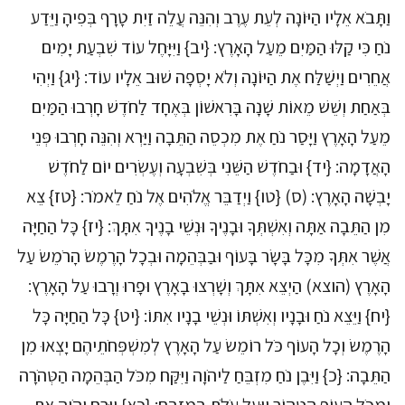
וַתָּבֹא אֵלָיו הַיּוֹנָה לְעֵת עֶרֶב וְהִנֵּה עֲלֵה זַיִת טָרָף בְּפִיהָ וַיֵּדַע
נֹחַ כִּי קַלּוּ הַמַּיִם מֵעַל הָאָרֶץ: {יב} וַיִּיָּחֶל עוֹד שִׁבְעַת יָמִים
אֲחֵרִים וַיְשַׁלַּח אֶת הַיּוֹנָה וְלֹא יָסְפָה שׁוּב אֵלָיו עוֹד: {יג} וַיְהִי
בְּאַחַת וְשֵׁשׁ מֵאוֹת שָׁנָה בָּרִאשׁוֹן בְּאֶחָד לַחֹדֶשׁ חָרְבוּ הַמַּיִם
מֵעַל הָאָרֶץ וַיָּסַר נֹחַ אֶת מִכְסֵה הַתֵּבָה וַיַּרְא וְהִנֵּה חָרְבוּ פְּנֵי
הָאֲדָמָה: {יד} וּבַחֹדֶשׁ הַשֵּׁנִי בְּשִׁבְעָה וְעֶשְׂרִים יוֹם לַחֹדֶשׁ
יָבְשָׁה הָאָרֶץ: (ס) {טו} וַיְדַבֵּר אֱלֹהִים אֶל נֹחַ לֵאמֹר: {טז} צֵא
מִן הַתֵּבָה אַתָּה וְאִשְׁתְּךָ וּבָנֶיךָ וּנְשֵׁי בָנֶיךָ אִתָּךְ: {יז} כָּל הַחַיָּה
אֲשֶׁר אִתְּךָ מִכָּל בָּשָׂר בָּעוֹף וּבַבְּהֵמָה וּבְכָל הָרֶמֶשׂ הָרֹמֵשׂ עַל
הָאָרֶץ (הוצא) הַיְצֵא אִתָּךְ וְשָׁרְצוּ בָאָרֶץ וּפָרוּ וְרָבוּ עַל הָאָרֶץ:
{יח} וַיֵּצֵא נֹחַ וּבָנָיו וְאִשְׁתּוֹ וּנְשֵׁי בָנָיו אִתּוֹ: {יט} כָּל הַחַיָּה כָּל
הָרֶמֶשׂ וְכָל הָעוֹף כֹּל רוֹמֵשׂ עַל הָאָרֶץ לְמִשְׁפְּחֹתֵיהֶם יָצְאוּ מִן
הַתֵּבָה: {כ} וַיִּבֶן נֹחַ מִזְבֵּחַ לַיהֹוָה וַיִּקַּח מִכֹּל הַבְּהֵמָה הַטְּהֹרָה