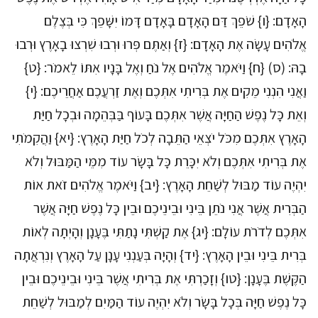
הָאָדָם: {ו} שֹׁפֵךְ דַּם הָאָדָם בָּאָדָם דָּמוֹ יִשָּׁפֵךְ כִּי בְּצֶלֶם
אֱלֹהִים עָשָׂה אֶת הָאָדָם: {ז} וְאַתֶּם פְּרוּ וּרְבוּ שִׁרְצוּ בָאָרֶץ וּרְבוּ
בָהּ: (ס) {ח} וַיֹּאמֶר אֱלֹהִים אֶל נֹחַ וְאֶל בָּנָיו אִתּוֹ לֵאמֹר: {ט}
וַאֲנִי הִנְנִי מֵקִים אֶת בְּרִיתִי אִתְּכֶם וְאֶת זַרְעֲכֶם אַחֲרֵיכֶם: {י}
וְאֵת כָּל נֶפֶשׁ הַחַיָּה אֲשֶׁר אִתְּכֶם בָּעוֹף בַּבְּהֵמָה וּבְכָל חַיַּת
הָאָרֶץ אִתְּכֶם מִכֹּל יֹצְאֵי הַתֵּבָה לְכֹל חַיַּת הָאָרֶץ: {יא} וַהֲקִמֹתִי
אֶת בְּרִיתִי אִתְּכֶם וְלֹא יִכָּרֵת כָּל בָּשָׂר עוֹד מִמֵּי הַמַּבּוּל וְלֹא
יִהְיֶה עוֹד מַבּוּל לְשַׁחֵת הָאָרֶץ: {יב} וַיֹּאמֶר אֱלֹהִים זֹאת אוֹת
הַבְּרִית אֲשֶׁר אֲנִי נֹתֵן בֵּינִי וּבֵינֵיכֶם וּבֵין כָּל נֶפֶשׁ חַיָּה אֲשֶׁר
אִתְּכֶם לְדֹרֹת עוֹלָם: {יג} אֶת קַשְׁתִּי נָתַתִּי בֶּעָנָן וְהָיְתָה לְאוֹת
בְּרִית בֵּינִי וּבֵין הָאָרֶץ: {יד} וְהָיָה בְּעַנְנִי עָנָן עַל הָאָרֶץ וְנִרְאֲתָה
הַקֶּשֶׁת בֶּעָנָן: {טו} וְזָכַרְתִּי אֶת בְּרִיתִי אֲשֶׁר בֵּינִי וּבֵינֵיכֶם וּבֵין
כָּל נֶפֶשׁ חַיָּה בְּכָל בָּשָׂר וְלֹא יִהְיֶה עוֹד הַמַּיִם לְמַבּוּל לְשַׁחֵת