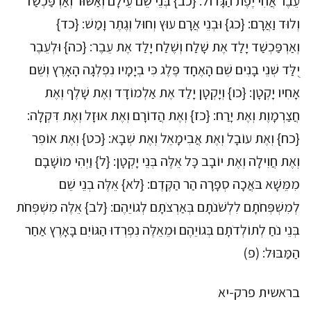
עֵבֶר אֲחִי יֶפֶת הַגָּדוֹל: {כב} בְּנֵי שֵׁם עֵילָם וְאַשּׁוּר וְאַרְפַּכְשַׁד
וְלוּד וַאֲרָם: {כג} וּבְנֵי אֲרָם עוּץ וְחוּל וְגֶתֶר וָמַשׁ: {כד}
וְאַרְפַּכְשַׁד יָלַד אֶת שָׁלַח וְשֶׁלַח יָלַד אֶת עֵבֶר: {כה} וּלְעֵבֶר
יֻלַּד שְׁנֵי בָנִים שֵׁם הָאֶחָד פֶּלֶג כִּי בְיָמָיו נִפְלְגָה הָאָרֶץ וְשֵׁם
אָחִיו יָקְטָן: {כו} וְיָקְטָן יָלַד אֶת אַלְמוֹדָד וְאֶת שָׁלֶף וְאֶת
חֲצַרְמָוֶת וְאֶת יָרַח: {כז} וְאֶת הֲדוֹרָם וְאֶת אוּזָל וְאֶת דִּקְלָה:
{כח} וְאֶת עוֹבָל וְאֶת אֲבִימָאֵל וְאֶת שְׁבָא: {כט} וְאֶת אוֹפִר
וְאֶת חֲוִילָה וְאֶת יוֹבָב כָּל אֵלֶּה בְּנֵי יָקְטָן: {ל} וַיְהִי מוֹשָׁבָם
מִמֵּשָׁא בֹּאֲכָה סְפָרָה הַר הַקֶּדֶם: {לא} אֵלֶּה בְנֵי שֵׁם
לְמִשְׁפְּחֹתָם לִלְשֹׁנֹתָם בְּאַרְצֹתָם לְגוֹיֵהֶם: {לב} אֵלֶּה מִשְׁפְּחֹת
בְּנֵי נֹחַ לְתוֹלְדֹתָם בְּגוֹיֵהֶם וּמֵאֵלֶּה נִפְרְדוּ הַגּוֹיִם בָּאָרֶץ אַחַר
הַמַּבּוּל: (פ)
בראשית פרק-יא