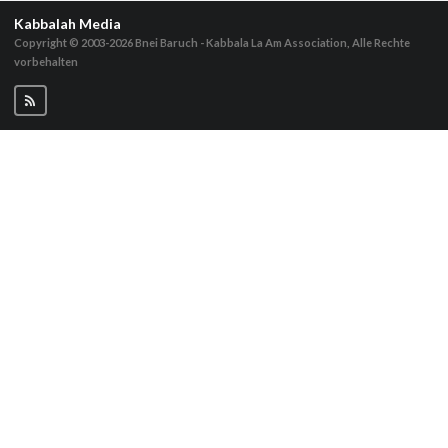
Kabbalah Media
Copyright © 2003-2026
Bnei Baruch - Kabbala La Am Association, Alle Rechte
vorbehalten