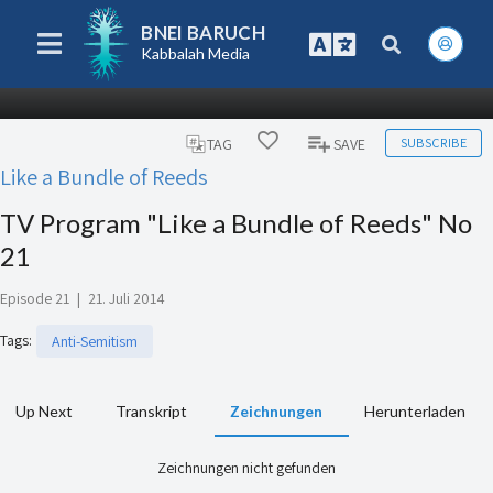
BNEI BARUCH
Kabbalah Media
SUBSCRIBE
TAG
SAVE
Like a Bundle of Reeds
TV Program "Like a Bundle of Reeds" No
21
Episode 21
|
21. Juli 2014
Tags
:
Anti-Semitism
Up Next
Transkript
Zeichnungen
Herunterladen
Zeichnungen nicht gefunden