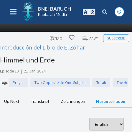
BNEI BARUCH
Kabbalah Media
SUBSCRIBE
TAG
SAVE
Introducción del Libro de El Zóhar
Himmel und Erde
Episode 10
|
21. Jan. 2024
Tags
:
Prayer
Two Opposites In One Subject
Torah
The Heb
Up Next
Transkript
Zeichnungen
Herunterladen