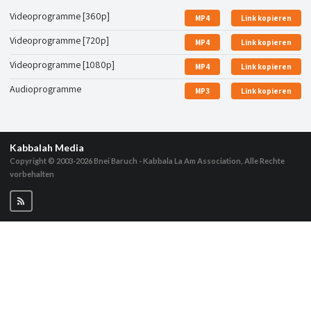
Videoprogramme [360p]
MP4
Link kopieren
Videoprogramme [720p]
MP4
Link kopieren
Videoprogramme [1080p]
MP4
Link kopieren
Audioprogramme
MP3
Link kopieren
Kabbalah Media
Copyright © 2003-2026
Bnei Baruch - Kabbala La Am Association, Alle Rechte
vorbehalten