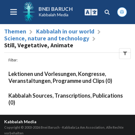
BNEI BARUCH
Kabbalah Media
Themen
Kabbalah in our world
Science, nature and technology
Still, Vegetative, Animate
Filter
:
Lektionen und Vorlesungen, Kongresse,
Veranstaltungen, Programme und Clips (0)
Kabbalah Sources, Transcriptions, Publications
(0)
Kabbalah Media
Copyright © 2003-2026
Bnei Baruch - Kabbala La Am Association, Alle Rechte
vorbehalten