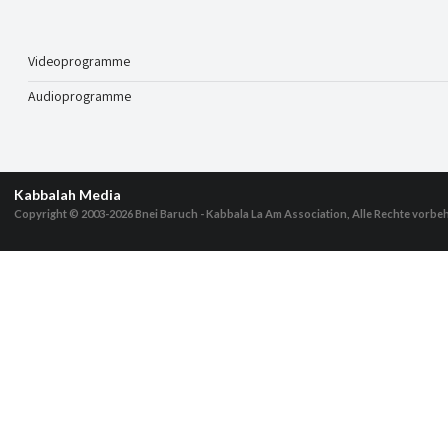
Videoprogramme
Audioprogramme
Kabbalah Media
Copyright © 2003-2026
Bnei Baruch - Kabbala La Am Association, Alle Rechte vorbe