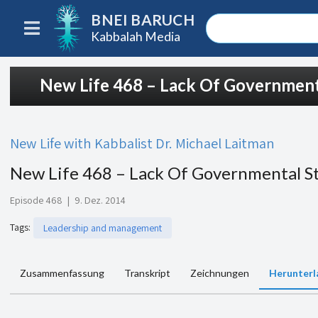
BNEI BARUCH
Kabbalah Media
New Life 468 – Lack Of Governmenta
New Life with Kabbalist Dr. Michael Laitman
New Life 468 – Lack Of Governmental St
Episode 468
|
9. Dez. 2014
Tags
:
Leadership and management
Zusammenfassung
Transkript
Zeichnungen
Herunterl