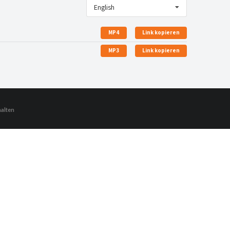
English
MP4
Link kopieren
MP3
Link kopieren
halten