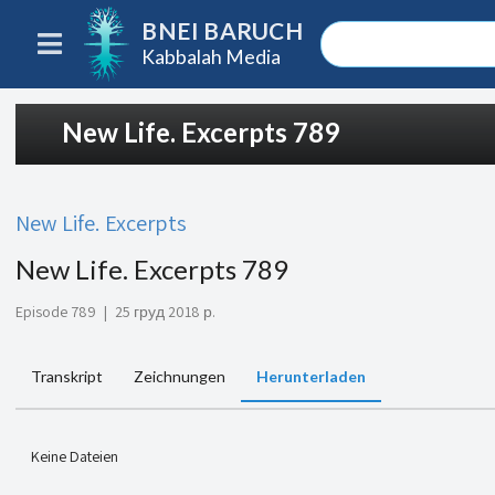
BNEI BARUCH
Kabbalah Media
New Life. Excerpts 789
New Life. Excerpts
New Life. Excerpts 789
Episode 789
|
25 груд 2018 р.
Transkript
Zeichnungen
Herunterladen
Keine Dateien