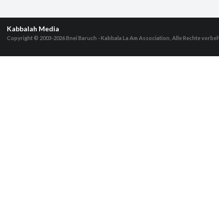
Kabbalah Media
Copyright © 2003-2026
Bnei Baruch - Kabbala La Am Association, Alle Rechte vorbe