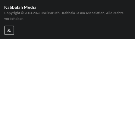
Kabbalah Media
Copyright © 2003-2026
Bnei Baruch - Kabbala La Am Association, Alle Rechte
vorbehalten