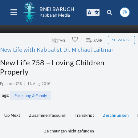
BNEI BARUCH
Kabbalah Media
SUBSCRIBE
TAG
SAVE
New Life with Kabbalist Dr. Michael Laitman
New Life 758 – Loving Children
Properly
Episode 758
|
11. Aug. 2016
Tags
:
Parenting & Family
Up Next
Zusammenfassung
Transkript
Zeichnungen
Zeichnungen nicht gefunden