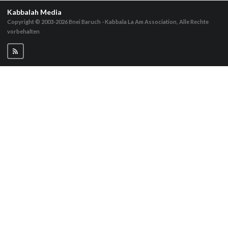
Kabbalah Media
Copyright © 2003-2026
Bnei Baruch - Kabbala La Am Association, Alle Rechte
vorbehalten