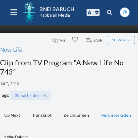
BNEI BARUCH
Kabbalah Media
SUBSCRIBE
TAG
SAVE
New Life
Clip from TV Program "A New Life No
743"
Jul 7, 2016
Tags
:
Global tendencies
Up Next
Transkript
Zeichnungen
Herunterladen
Keine Dateien