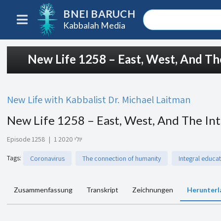
BNEI BARUCH
Kabbalah Media
New Life 1258 – East, West, And Th
New Life with Kabbalist Dr. Michael Laitman
New Life 1258 – East, West, And The In
Episode 1258
|
1 יולי 2020
Tags
:
Coronavirus
The connection of humanity
Integral educa
Zusammenfassung
Transkript
Zeichnungen
Herunterl