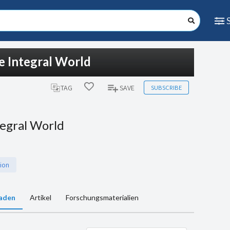
e Integral World
SUBSCRIBE
TAG
SAVE
tegral World
tion
aden
Artikel
Forschungsmaterialien