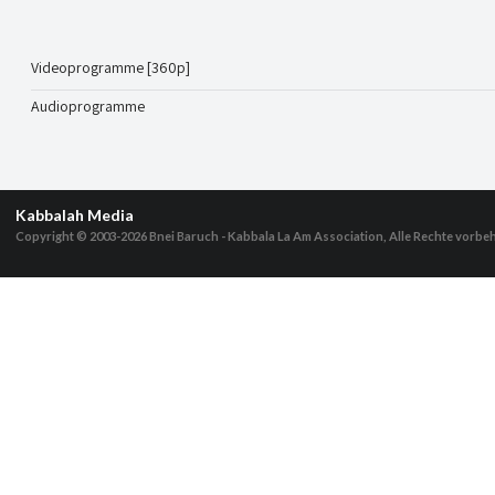
Videoprogramme [360p]
Audioprogramme
Kabbalah Media
Copyright © 2003-2026
Bnei Baruch - Kabbala La Am Association, Alle Rechte vorbe