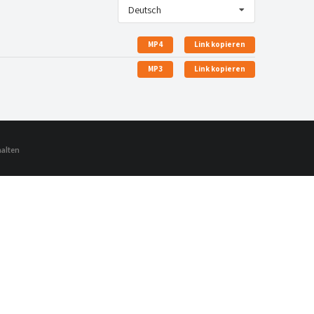
Deutsch
MP4
Link kopieren
MP3
Link kopieren
halten