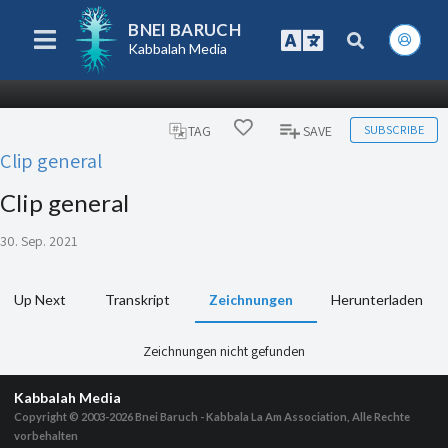
BNEI BARUCH
Kabbalah Media
SUBSCRIBE
TAG
SAVE
Clip general
Clip general
30. Sep. 2021
Up Next
Transkript
Zeichnungen
Herunterladen
Zeichnungen nicht gefunden
Kabbalah Media
Copyright © 2003-2026
Bnei Baruch - Kabbala La Am Association, Alle Rechte
vorbehalten