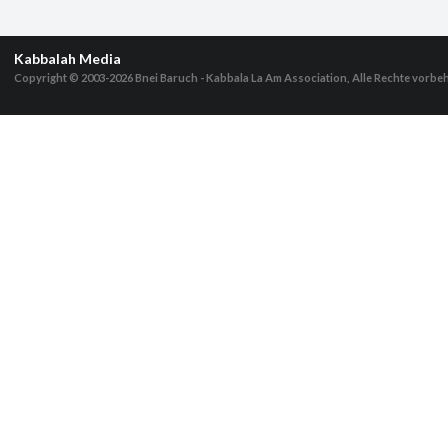
Kabbalah Media
Copyright © 2003-2026
Bnei Baruch - Kabbala La Am Association, Alle Rechte vorbe