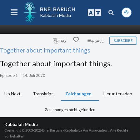
BNEI BARUCH
Kabbalah Media
SUBSCRIBE
TAG
SAVE
Together about important things
Together about important things.
Episode 1
|
14. Juli 2020
Up Next
Transkript
Zeichnungen
Herunterladen
Zeichnungen nicht gefunden
Kabbalah Media
Copyright © 2003-2026
Bnei Baruch - Kabbala La Am Association, Alle Rechte
vorbehalten