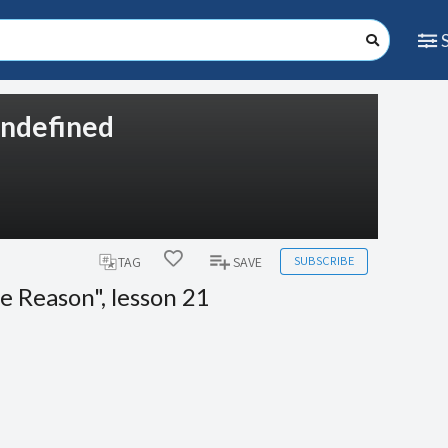
 undefined
SUBSCRIBE
TAG
SAVE
e Reason", lesson 21