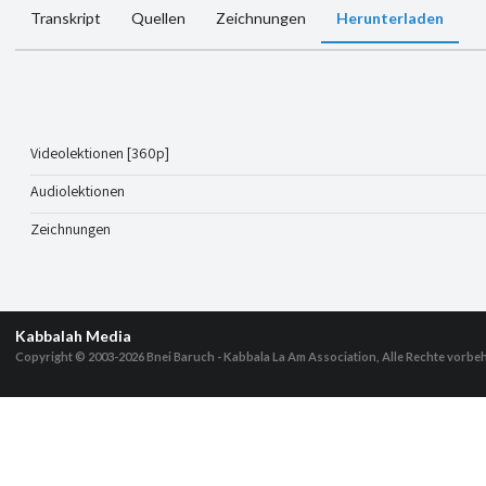
Transkript
Quellen
Zeichnungen
Herunterladen
Videolektionen [360p]
Audiolektionen
Zeichnungen
Kabbalah Media
Copyright © 2003-2026
Bnei Baruch - Kabbala La Am Association, Alle Rechte vorbe