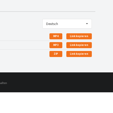
Deutsch
MP4
Link kopieren
MP3
Link kopieren
ZIP
Link kopieren
halten