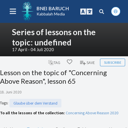
BNEI BARUCH
Kabbalah Media
Series of lessons on the
topic: undefined
17 April - 04 Juli 2020
SUBSCRIBE
TAG
SAVE
Lesson on the topic of "Concerning
Above Reason", lesson 65
18. Juni 2020
Tags
:
Glaube über dem Verstand
To all the lessons of the collection:
Concerning Above Reason 2020