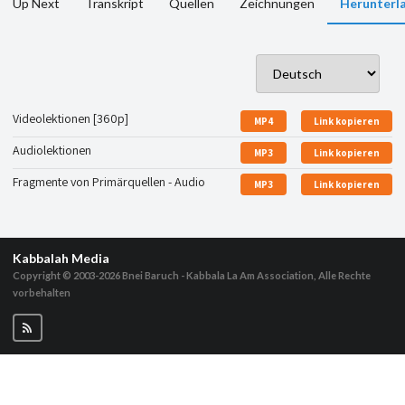
Up Next
Transkript
Quellen
Zeichnungen
Herunterl
Videolektionen [360p]
MP4
Link kopieren
Audiolektionen
MP3
Link kopieren
Fragmente von Primärquellen - Audio
MP3
Link kopieren
Kabbalah Media
Copyright © 2003-2026
Bnei Baruch - Kabbala La Am Association, Alle Rechte
vorbehalten