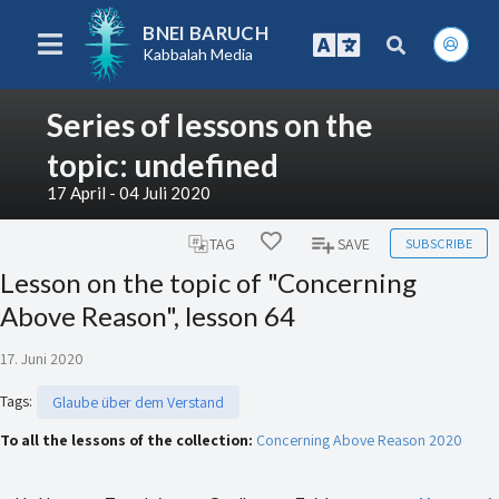
BNEI BARUCH
Kabbalah Media
Series of lessons on the
topic: undefined
17 April - 04 Juli 2020
SUBSCRIBE
TAG
SAVE
Lesson on the topic of "Concerning
Above Reason", lesson 64
17. Juni 2020
Tags
:
Glaube über dem Verstand
To all the lessons of the collection:
Concerning Above Reason 2020