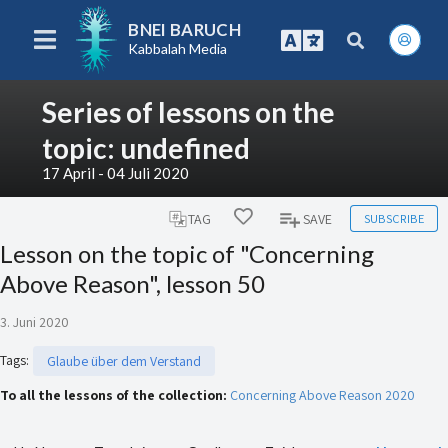
BNEI BARUCH
Kabbalah Media
Series of lessons on the
topic: undefined
17 April - 04 Juli 2020
SUBSCRIBE
TAG
SAVE
Lesson on the topic of "Concerning
Above Reason", lesson 50
3. Juni 2020
Tags
:
Glaube über dem Verstand
To all the lessons of the collection:
Concerning Above Reason 2020