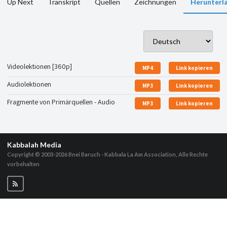
Up Next
Transkript
Quellen
Zeichnungen
Herunterl
Videolektionen [360p]
MP4
Link kopieren
Audiolektionen
MP3
Link kopieren
Fragmente von Primärquellen - Audio
MP3
Link kopieren
Kabbalah Media
Copyright © 2003-2026
Bnei Baruch - Kabbala La Am Association, Alle Rechte
vorbehalten