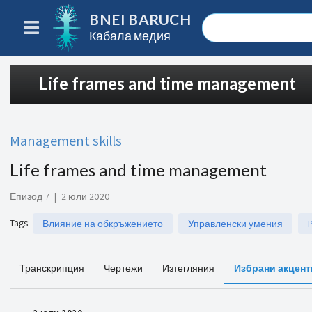
BNEI BARUCH
Кабала медия
Life frames and time management
Management skills
Life frames and time management
Епизод 7
|
2 юли 2020
Tags
:
Влияние на обкръжението
Управленски умения
Транскрипция
Чертежи
Изтегляния
Избрани акцент