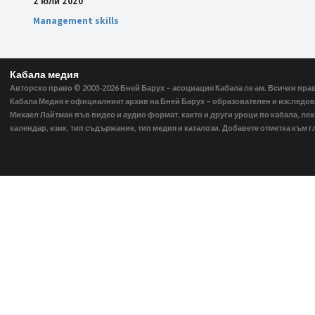
2 юли 2020
Management skills
Кабала медия
Авторско право © 2003-2026
Бней Барух – асоциация Кабала ле ам. Всички пра
Кабала Медия е официалният архив на Бней Барух – образователен и изследов
Михаел Лайтман във видео и аудио формат, както и други уроци по кабала, ле
календар, език, тип съдържание, тип медия и каталози. Добавете отметка към г