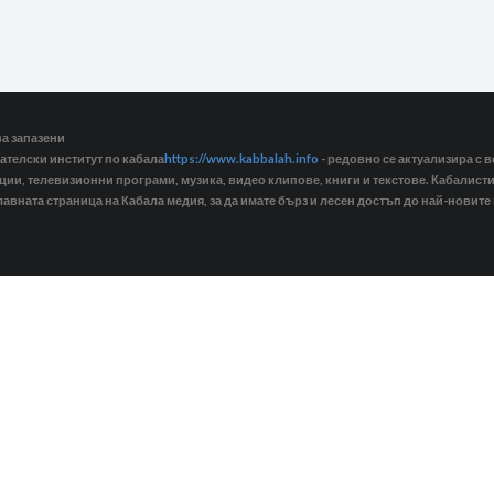
ва запазени
ателски институт по кабала
https://www.kabbalah.info
- редовно се актуализира с в
кции, телевизионни програми, музика, видео клипове, книги и текстове. Кабалис
лавната страница на Кабала медия, за да имате бърз и лесен достъп до най-новите