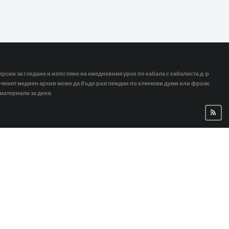
ерсии за гледане и изтегляне на ежедневния урок по кабала с кабалиста д-р
тичният медиен архив може да бъде разглеждан по ключови думи или фрази,
 материали за деня.