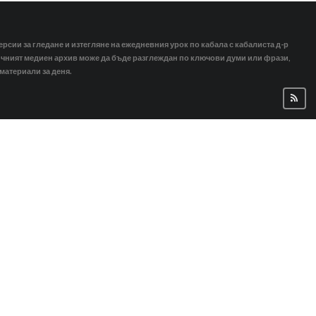
ерсии за гледане и изтегляне на ежедневния урок по кабала с кабалиста д-р
тичният медиен архив може да бъде разглеждан по ключови думи или фрази,
 материали за деня.