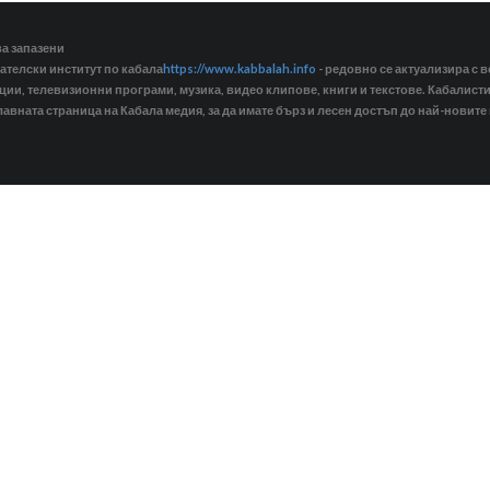
ва запазени
ателски институт по кабала
https://www.kabbalah.info
- редовно се актуализира с в
кции, телевизионни програми, музика, видео клипове, книги и текстове. Кабалис
лавната страница на Кабала медия, за да имате бърз и лесен достъп до най-новите