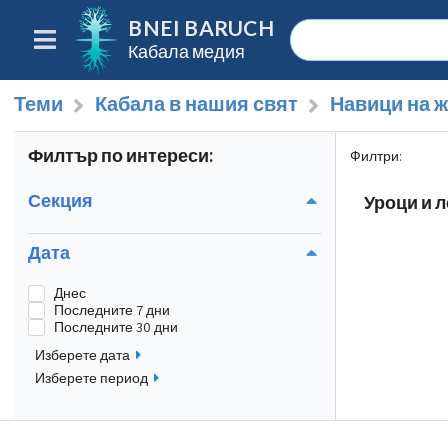
BNEI BARUCH
Кабала медия
Теми
Кабала в нашия свят
Навици на 
Филтър по интереси:
Филтри
:
Секция
Уроци и л
Дата
Днес
Последните 7 дни
Последните 30 дни
Изберете дата
Изберете период