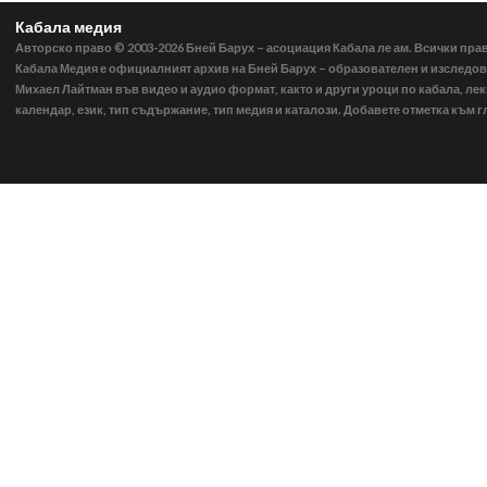
Кабала медия
Авторско право © 2003-2026
Бней Барух – асоциация Кабала ле ам. Всички пра
Кабала Медия е официалният архив на Бней Барух – образователен и изследов
Михаел Лайтман във видео и аудио формат, както и други уроци по кабала, ле
календар, език, тип съдържание, тип медия и каталози. Добавете отметка към г