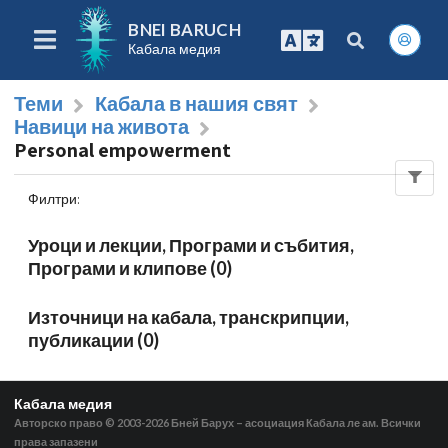
BNEI BARUCH
Кабала медия
Теми
Кабала в нашия свят
Навици на живота
Personal empowerment
Филтри
:
Уроци и лекции, Програми и събития,
Програми и клипове (0)
Източници на кабала, транскрипции,
публикации (0)
Кабала медия
Авторско право © 2003-2026
Бней Барух – асоциация Кабала ле ам. Всички
права запазени