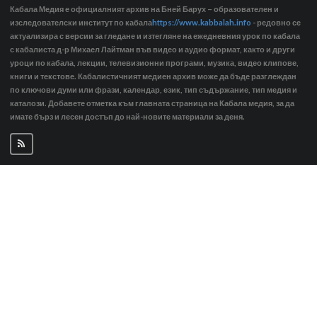
Кабала Медия е официалният архив на Бней Барух – образователен и
изследователски институт по кабала
https://www.kabbalah.info
- редовно се
актуализира с версии за гледане и изтегляне на ежедневния урок по кабала
с кабалиста д-р Михаел Лайтман във видео и аудио формат, както и други
уроци по кабала, лекции, телевизионни програми, музика, видео клипове,
книги и текстове. Кабалистичният медиен архив може да бъде разглеждан
по ключови думи или фрази, календар, език, тип съдържание, тип медия и
каталози. Добавете отметка към главната страница на Кабала медия, за да
имате бърз и лесен достъп до най-новите материали за деня.