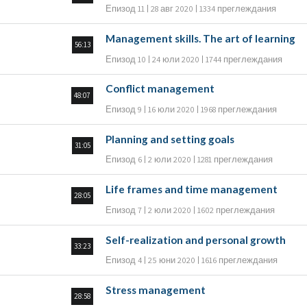
Епизод 11
28 авг 2020
1334 преглеждания
Management skills. The art of learning
56:13
Епизод 10
24 юли 2020
1744 преглеждания
Conflict management
48:07
Епизод 9
16 юли 2020
1968 преглеждания
Planning and setting goals
31:05
Епизод 6
2 юли 2020
1281 преглеждания
Life frames and time management
28:05
Епизод 7
2 юли 2020
1602 преглеждания
Self-realization and personal growth
33:23
Епизод 4
25 юни 2020
1616 преглеждания
Stress management
28:58