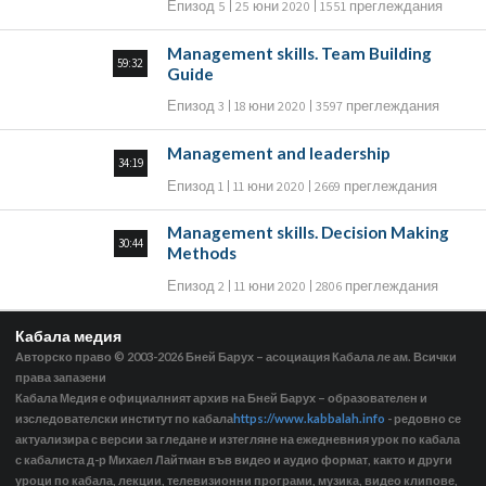
Епизод 5
25 юни 2020
1551 преглеждания
Management skills. Team Building
59:32
Guide
Епизод 3
18 юни 2020
3597 преглеждания
Management and leadership
34:19
Епизод 1
11 юни 2020
2669 преглеждания
Management skills. Decision Making
30:44
Methods
Епизод 2
11 юни 2020
2806 преглеждания
Кабала медия
Авторско право © 2003-2026
Бней Барух – асоциация Кабала ле ам. Всички
права запазени
Кабала Медия е официалният архив на Бней Барух – образователен и
изследователски институт по кабала
https://www.kabbalah.info
- редовно се
актуализира с версии за гледане и изтегляне на ежедневния урок по кабала
с кабалиста д-р Михаел Лайтман във видео и аудио формат, както и други
уроци по кабала, лекции, телевизионни програми, музика, видео клипове,