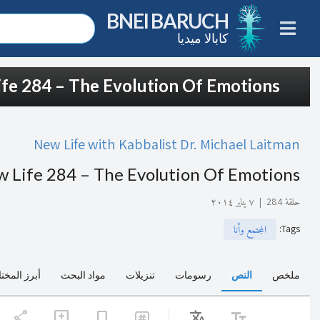
BNEI BARUCH
كابالا ميديا
fe 284 – The Evolution Of Emotions
New Life with Kabbalist Dr. Michael Laitman
 Life 284 – The Evolution Of Emotions
حلقة 284
|
٧ يناير ٢٠١٤
:
Tags
المجتمع وأنا
ملخص
النص
رسومات
تنزيلات
مواد البحث
أبرز المخت
share
Translate
text_fields
add_comment
bookmark