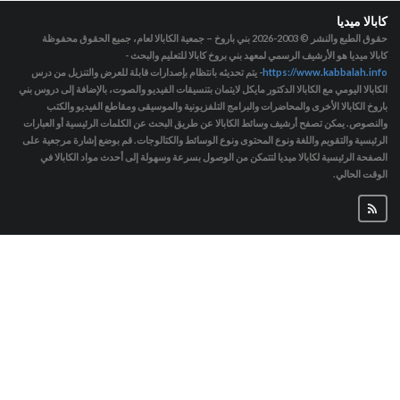
كابالا ميديا
حقوق الطبع والنشر © 2003-2026
بني باروخ – جمعية الكابالا لعام، جميع الحقوق محفوظة
كابالا ميديا هو الأرشيف الرسمي لمعهد بني بروخ كابالا للتعليم والبحث -
https://www.kabbalah.info
- يتم تحديثه بانتظام بإصدارات قابلة للعرض والتنزيل من درس
الكابالا اليومي مع الكابالا الدكتور مايكل لايتمان بتنسيقات الفيديو والصوت، بالإضافة إلى دروس بني
باروخ الكابالا الأخرى والمحاضرات والبرامج التلفزيونية والموسيقى ومقاطع الفيديو والكتب
والنصوص. يمكن تصفح أرشيف وسائط الكابالا عن طريق البحث عن الكلمات الرئيسية أو العبارات
الرئيسية والتقويم واللغة ونوع المحتوى ونوع الوسائط والكتالوجات. قم بوضع إشارة مرجعية على
الصفحة الرئيسية لكابالا ميديا لتتمكن من الوصول بسرعة وسهولة إلى أحدث مواد الكابالا في
الوقت الحالي.