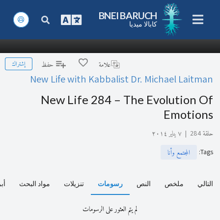
BNEI BARUCH
كابالا ميديا
إشتراك
علامة
حفظ
New Life with Kabbalist Dr. Michael Laitman
New Life 284 – The Evolution Of
Emotions
حلقة 284
|
٧ يناير ٢٠١٤
:
Tags
المجتمع وأنا
التالي
ملخص
النص
رسومات
تنزيلات
مواد البحث
أب
لم يتم العثور على الرسومات