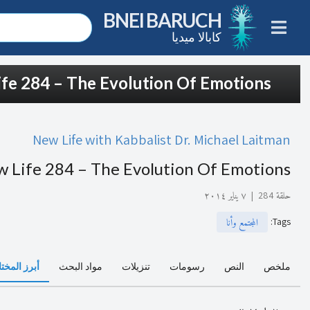
BNEI BARUCH
كابالا ميديا
fe 284 – The Evolution Of Emotions
New Life with Kabbalist Dr. Michael Laitman
 Life 284 – The Evolution Of Emotions
حلقة 284
|
٧ يناير ٢٠١٤
:
Tags
المجتمع وأنا
ملخص
النص
رسومات
تنزيلات
مواد البحث
أبرز المخت