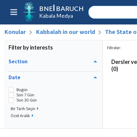
BNEI BARUCH
Kabala Medya
Konular
Kabbalah in our world
The State of
Filter by interests
Filtreler
:
Section
Dersler ve
(0)
Date
Bugün
Son 7 Gün
Son 30 Gün
Bir Tarih Seçin
Özel Aralık