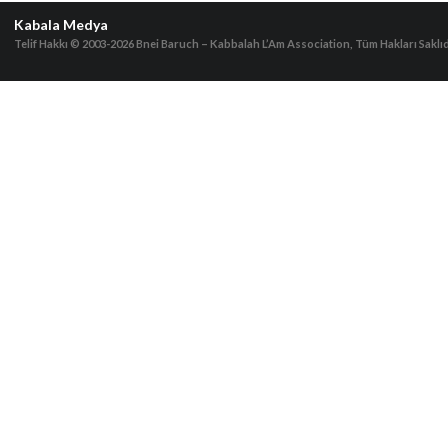
Kabala Medya
Telif Hakkı © 2003-2026
Bnei Baruch – Kabbalah L’Am Association, Tüm Hakları Saklıd