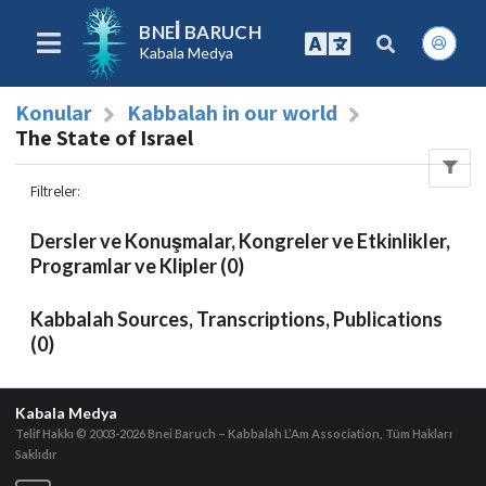
BNEI BARUCH
Kabala Medya
Konular
Kabbalah in our world
The State of Israel
Filtreler
:
Dersler ve Konuşmalar, Kongreler ve Etkinlikler,
Programlar ve Klipler (0)
Kabbalah Sources, Transcriptions, Publications
(0)
Kabala Medya
Telif Hakkı © 2003-2026
Bnei Baruch – Kabbalah L’Am Association, Tüm Hakları
Saklıdır